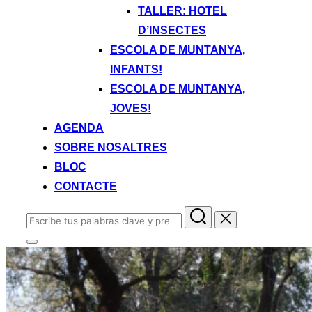
TALLER: HOTEL
D’INSECTES
ESCOLA DE MUNTANYA,
INFANTS!
ESCOLA DE MUNTANYA,
JOVES!
AGENDA
SOBRE NOSALTRES
BLOC
CONTACTE
Buscar:
Alternar
la
barra
lateral
y
la