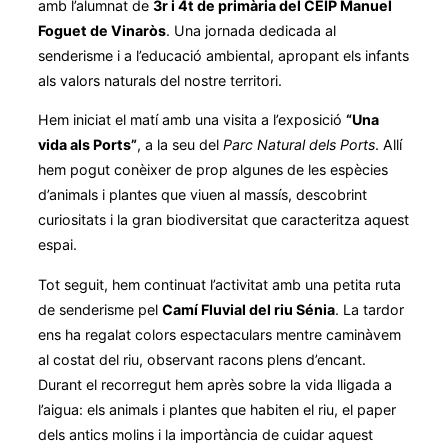
amb l’alumnat de
3r i 4t de primària del CEIP Manuel
Foguet de Vinaròs
. Una jornada dedicada al
senderisme i a l’educació ambiental, apropant els infants
als valors naturals del nostre territori.
Hem iniciat el matí amb una visita a l’exposició
“Una
vida als Ports”
, a la seu del
Parc Natural dels Ports
. Allí
hem pogut conèixer de prop algunes de les espècies
d’animals i plantes que viuen al massís, descobrint
curiositats i la gran biodiversitat que caracteritza aquest
espai.
Tot seguit, hem continuat l’activitat amb una petita ruta
de senderisme pel
Camí Fluvial del riu Sénia
. La tardor
ens ha regalat colors espectaculars mentre caminàvem
al costat del riu, observant racons plens d’encant.
Durant el recorregut hem après sobre la vida lligada a
l’aigua: els animals i plantes que habiten el riu, el paper
dels antics molins i la importància de cuidar aquest