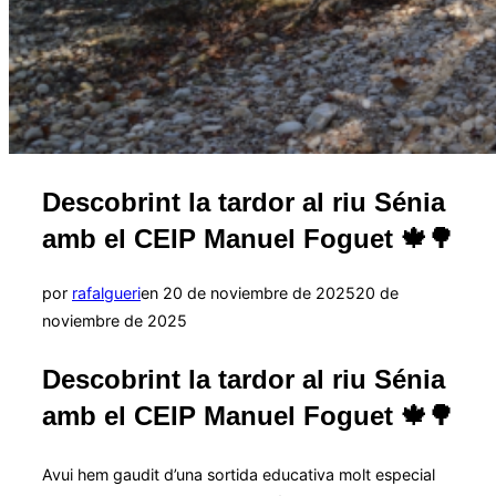
Descobrint la tardor al riu Sénia
amb el CEIP Manuel Foguet 🍁🌳
Publicado
por
rafalgueri
en
20 de noviembre de 2025
20 de
el
noviembre de 2025
Descobrint la tardor al riu Sénia
amb el CEIP Manuel Foguet 🍁🌳
Avui hem gaudit d’una sortida educativa molt especial