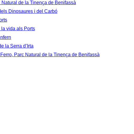
c Natural de la Tinença de Benifassà
 dels Dinosaures i del Carbó
orts
 la vida als Ports
Infern
e la Serra d’Irta
 Ferro, Parc Natural de la Tinença de Benifassà