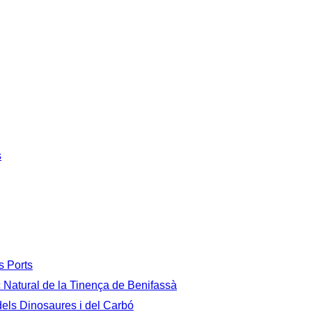
s
s Ports
c Natural de la Tinença de Benifassà
 dels Dinosaures i del Carbó