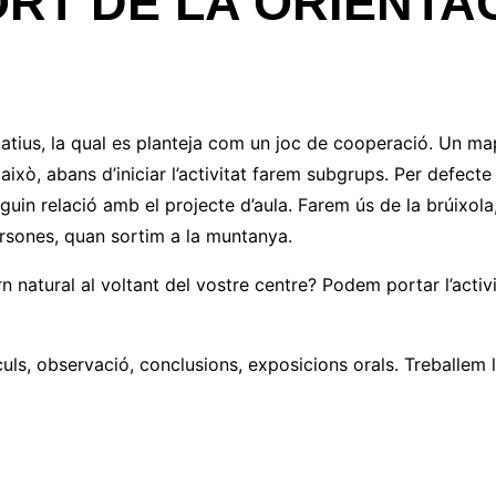
RT DE LA ORIENTA
atius, la qual es planteja com un joc de cooperació. Un map
ixò, abans d’iniciar l’activitat farem subgrups. Per defect
nguin relació amb el projecte d’aula. Farem ús de la brúixol
persones, quan sortim a la muntanya.
n natural al voltant del vostre centre? Podem portar l’activit
culs, observació, conclusions, exposicions orals. Treballem