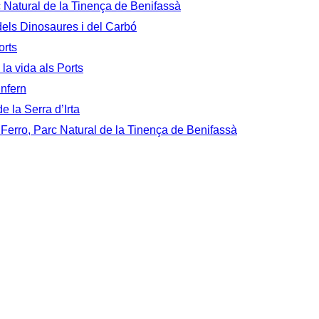
c Natural de la Tinença de Benifassà
 dels Dinosaures i del Carbó
orts
 la vida als Ports
Infern
e la Serra d’Irta
 Ferro, Parc Natural de la Tinença de Benifassà