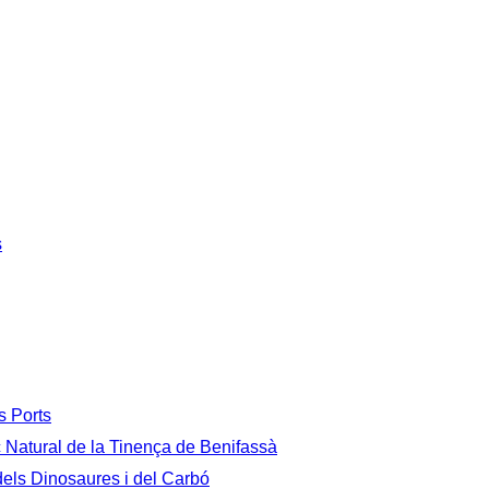
s
s Ports
c Natural de la Tinença de Benifassà
 dels Dinosaures i del Carbó