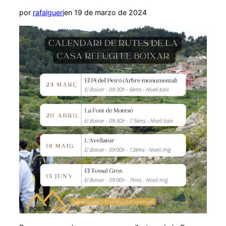
navegación
Publicado
por
rafalgueri
en
19 de marzo de 2024
el