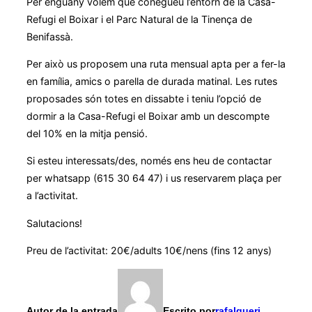
Per enguany volem que conegueu l’entorn de la Casa-
Refugi el Boixar i el Parc Natural de la Tinença de
Benifassà.
Per això us proposem una ruta mensual apta per a fer-la
en família, amics o parella de durada matinal. Les rutes
proposades són totes en dissabte i teniu l’opció de
dormir a la Casa-Refugi el Boixar amb un descompte
del 10% en la mitja pensió.
Si esteu interessats/des, només ens heu de contactar
per whatsapp (615 30 64 47) i us reservarem plaça per
a l’activitat.
Salutacions!
Preu de l’activitat: 20€/adults 10€/nens (fins 12 anys)
Autor de la entrada
Escrito por
rafalgueri