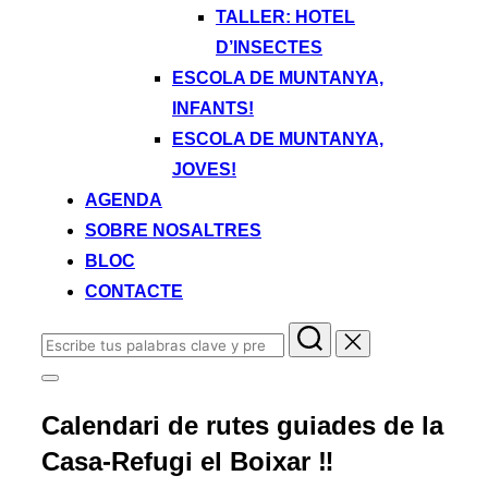
TALLER: HOTEL
D’INSECTES
ESCOLA DE MUNTANYA,
INFANTS!
ESCOLA DE MUNTANYA,
JOVES!
AGENDA
SOBRE NOSALTRES
BLOC
CONTACTE
Buscar:
Alternar
la
Calendari de rutes guiades de la
barra
lateral
Casa-Refugi el Boixar ‼️
y
la