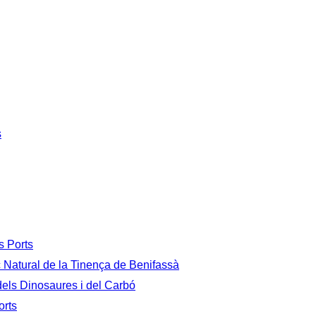
s
s Ports
c Natural de la Tinença de Benifassà
 dels Dinosaures i del Carbó
orts