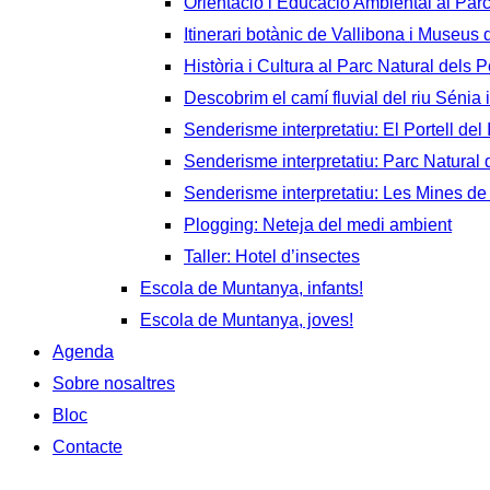
Orientació i Educació Ambiental al Par
Itinerari botànic de Vallibona i Museus
Història i Cultura al Parc Natural dels P
Descobrim el camí fluvial del riu Sénia i
Senderisme interpretatiu: El Portell del 
Senderisme interpretatiu: Parc Natural d
Senderisme interpretatiu: Les Mines de
Plogging: Neteja del medi ambient
Taller: Hotel d’insectes
Escola de Muntanya, infants!
Escola de Muntanya, joves!
Agenda
Sobre nosaltres
Bloc
Contacte