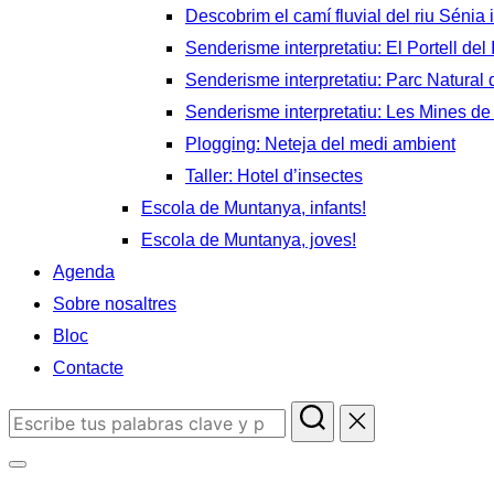
Descobrim el camí fluvial del riu Sénia i
Senderisme interpretatiu: El Portell del 
Senderisme interpretatiu: Parc Natural d
Senderisme interpretatiu: Les Mines de
Plogging: Neteja del medi ambient
Taller: Hotel d’insectes
Escola de Muntanya, infants!
Escola de Muntanya, joves!
Agenda
Sobre nosaltres
Bloc
Contacte
Buscar:
Alternar