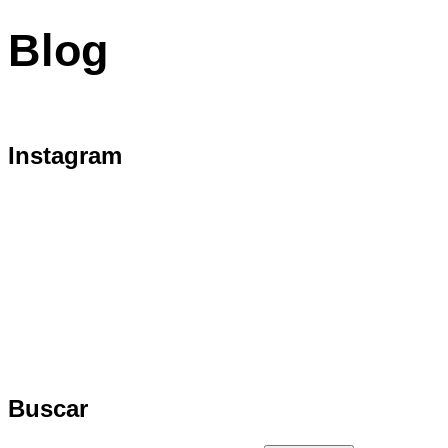
la
Blog
barra
lateral
y
la
Instagram
navegación
Buscar