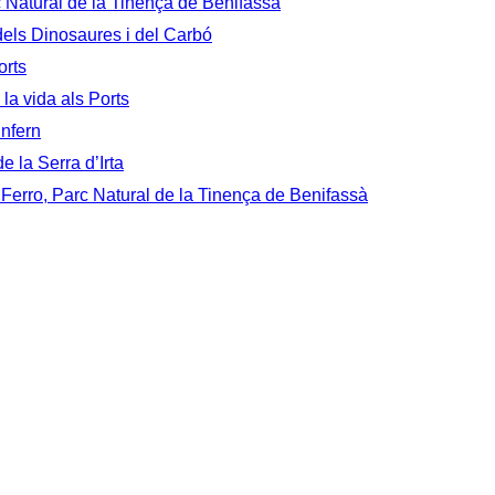
c Natural de la Tinença de Benifassà
 dels Dinosaures i del Carbó
orts
 la vida als Ports
Infern
e la Serra d’Irta
 Ferro, Parc Natural de la Tinença de Benifassà