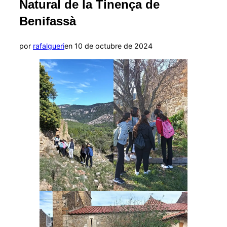
navegación
Natural de la Tinença de
Benifassà
Publicado
por
rafalgueri
en
10 de octubre de 2024
el