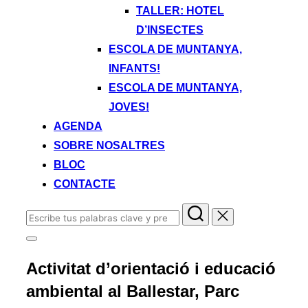
TALLER: HOTEL
D’INSECTES
ESCOLA DE MUNTANYA,
INFANTS!
ESCOLA DE MUNTANYA,
JOVES!
AGENDA
SOBRE NOSALTRES
BLOC
CONTACTE
Buscar:
Alternar
la
Activitat d’orientació i educació
barra
lateral
ambiental al Ballestar, Parc
y
la